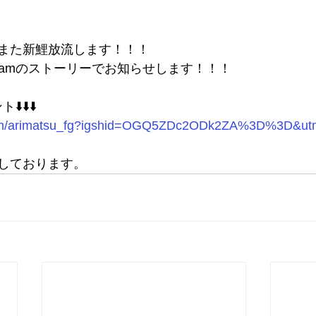
また新鯉放流します！！！
agramのストーリーでお知らせします！！！
⬇️⬇️⬇️
.com/arimatsu_fg?igshid=OGQ5ZDc2ODk2ZA%3D%3D&ut
しております。