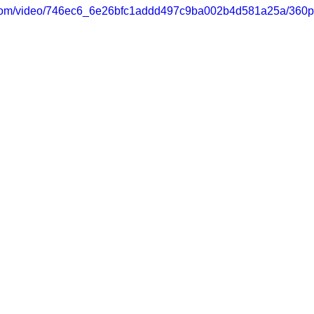
ic.com/video/746ec6_6e26bfc1addd497c9ba002b4d581a25a/360p